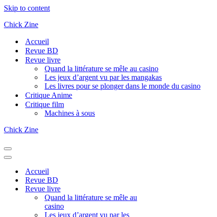
Skip to content
Chick Zine
Accueil
Revue BD
Revue livre
Quand la littérature se mêle au casino
Les jeux d’argent vu par les mangakas
Les livres pour se plonger dans le monde du casino
Critique Anime
Critique film
Machines à sous
Chick Zine
Navigation
Menu
Navigation
Menu
Accueil
Revue BD
Revue livre
Quand la littérature se mêle au
casino
Les jeux d’argent vu par les