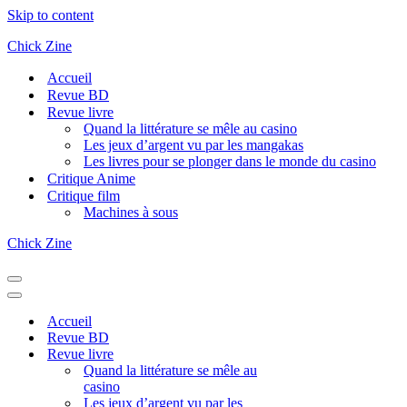
Skip to content
Chick Zine
Accueil
Revue BD
Revue livre
Quand la littérature se mêle au casino
Les jeux d’argent vu par les mangakas
Les livres pour se plonger dans le monde du casino
Critique Anime
Critique film
Machines à sous
Chick Zine
Navigation
Menu
Navigation
Menu
Accueil
Revue BD
Revue livre
Quand la littérature se mêle au
casino
Les jeux d’argent vu par les