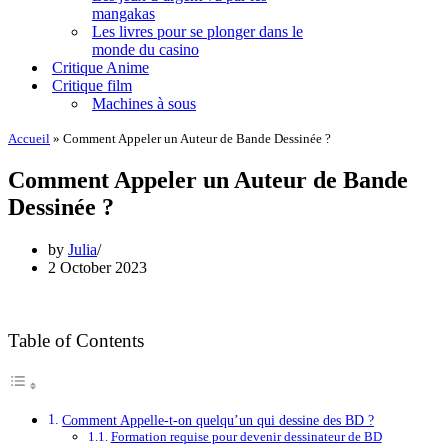
mangakas
Les livres pour se plonger dans le
monde du casino
Critique Anime
Critique film
Machines à sous
Accueil
»
Comment Appeler un Auteur de Bande Dessinée ?
Comment Appeler un Auteur de Bande
Dessinée ?
by
Julia
2 October 2023
Table of Contents
Comment Appelle-t-on quelqu’un qui dessine des BD ?
Formation requise pour devenir dessinateur de BD