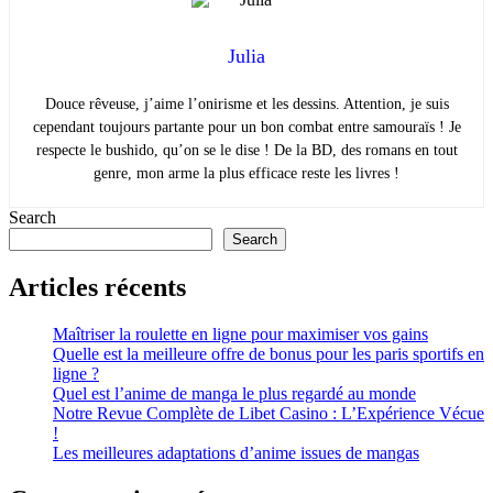
Julia
Douce rêveuse, j’aime l’onirisme et les dessins. Attention, je suis
cependant toujours partante pour un bon combat entre samouraïs ! Je
respecte le bushido, qu’on se le dise ! De la BD, des romans en tout
genre, mon arme la plus efficace reste les livres !
Search
Search
Articles récents
Maîtriser la roulette en ligne pour maximiser vos gains
Quelle est la meilleure offre de bonus pour les paris sportifs en
ligne ?
Quel est l’anime de manga le plus regardé au monde
Notre Revue Complète de Libet Casino : L’Expérience Vécue
!
Les meilleures adaptations d’anime issues de mangas