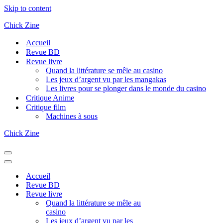
Skip to content
Chick Zine
Accueil
Revue BD
Revue livre
Quand la littérature se mêle au casino
Les jeux d’argent vu par les mangakas
Les livres pour se plonger dans le monde du casino
Critique Anime
Critique film
Machines à sous
Chick Zine
Navigation
Menu
Navigation
Menu
Accueil
Revue BD
Revue livre
Quand la littérature se mêle au
casino
Les jeux d’argent vu par les