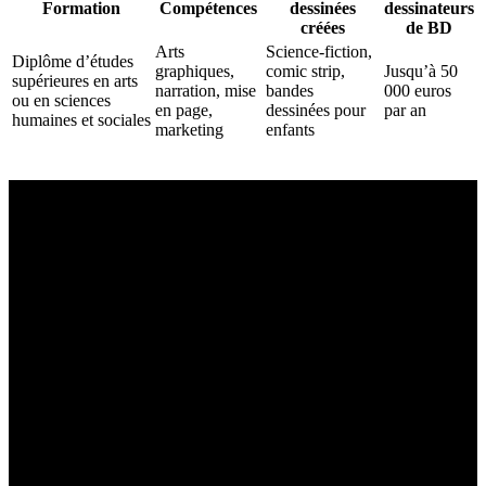
Formation
Compétences
dessinées
dessinateurs
créées
de BD
Arts
Science-fiction,
Diplôme d’études
graphiques,
comic strip,
Jusqu’à 50
supérieures en arts
narration, mise
bandes
000 euros
ou en sciences
en page,
dessinées pour
par an
humaines et sociales
marketing
enfants