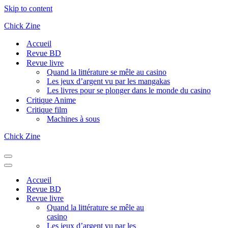
Skip to content
Chick Zine
Accueil
Revue BD
Revue livre
Quand la littérature se mêle au casino
Les jeux d’argent vu par les mangakas
Les livres pour se plonger dans le monde du casino
Critique Anime
Critique film
Machines à sous
Chick Zine
Navigation
Menu
Navigation
Menu
Accueil
Revue BD
Revue livre
Quand la littérature se mêle au
casino
Les jeux d’argent vu par les