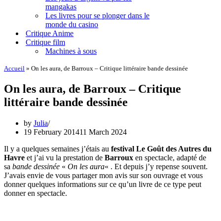
mangakas
Les livres pour se plonger dans le
monde du casino
Critique Anime
Critique film
Machines à sous
Accueil
»
On les aura, de Barroux – Critique littéraire bande dessinée
On les aura, de Barroux – Critique
littéraire bande dessinée
by
Julia
19 February 2014
11 March 2024
Il y a quelques semaines j’étais au
festival Le Goût des Autres du
Havre
et j’ai vu la prestation de
Barroux
en spectacle, adapté de
sa
bande dessinée
«
On les aura
« . Et depuis j’y repense souvent.
J’avais envie de vous partager mon avis sur son ouvrage et vous
donner quelques informations sur ce qu’un livre de ce type peut
donner en spectacle.