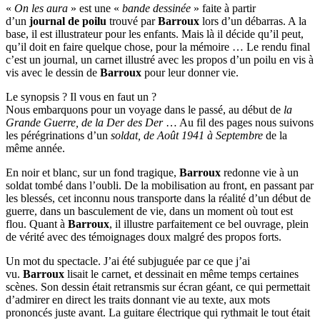
«
On les aura
» est une «
bande dessinée
» faite à partir
d’un
journal de poilu
trouvé par
Barroux
lors d’un débarras. A la
base, il est illustrateur pour les enfants. Mais là il décide qu’il peut,
qu’il doit en faire quelque chose, pour la mémoire … Le rendu final
c’est un journal, un carnet illustré avec les propos d’un poilu en vis à
vis avec le dessin de
Barroux
pour leur donner vie.
Le synopsis ? Il vous en faut un ?
Nous embarquons pour un voyage dans le passé, au début de
la
Grande Guerre, de la Der des Der
… Au fil des pages nous suivons
les pérégrinations d’un
soldat, de Août 1941 à Septembre
de la
même année.
En noir et blanc, sur un fond tragique,
Barroux
redonne vie à un
soldat tombé dans l’oubli. De la mobilisation au front, en passant par
les blessés, cet inconnu nous transporte dans la réalité d’un début de
guerre, dans un basculement de vie, dans un moment où tout est
flou. Quant à
Barroux
, il illustre parfaitement ce bel ouvrage, plein
de vérité avec des témoignages doux malgré des propos forts.
Un mot du spectacle. J’ai été subjuguée par ce que j’ai
vu.
Barroux
lisait le carnet, et dessinait en même temps certaines
scènes. Son dessin était retransmis sur écran géant, ce qui permettait
d’admirer en direct les traits donnant vie au texte, aux mots
prononcés juste avant. La guitare électrique qui rythmait le tout était